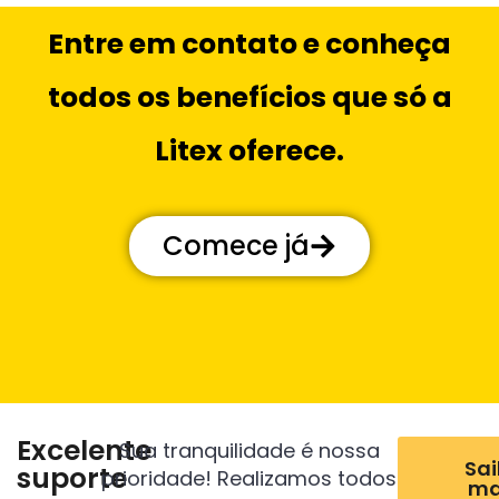
Entre em contato e conheça
todos os benefícios que só a
Litex oferece.
Comece já
Excelente
Sua tranquilidade é nossa
Sa
suporte
prioridade! Realizamos todos
ma